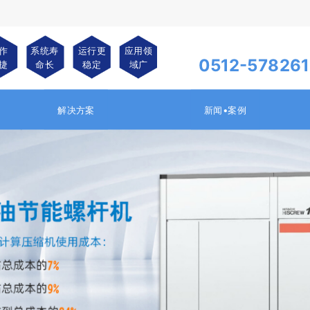
作
系统寿
运行更
应用领
0512-578261
捷
命长
稳定
域广
解决方案
新闻•案例