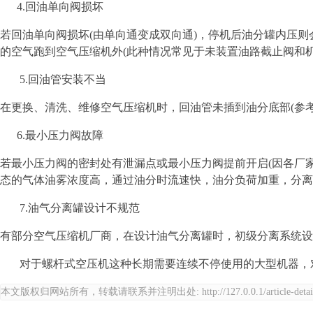
4.回油单向阀损坏
若回油单向阀损坏(由单向通变成双向通)，停机后油分罐内压
的空气跑到空气压缩机外(此种情况常见于未装置油路截止阀和
5.回油管安装不当
在更换、清洗、维修空气压缩机时，回油管未插到油分底部(参考
6.最小压力阀故障
若最小压力阀的密封处有泄漏点或最小压力阀提前开启(因各厂家设
态的气体油雾浓度高，通过油分时流速快，油分负荷加重，分离
7.油气分离罐设计不规范
有部分空气压缩机厂商，在设计油气分离罐时，初级分离系统设
对于螺杆式空压机这种长期需要连续不停使用的大型机器，对
本文版权归网站所有，转载请联系并注明出处:
http://127.0.0.1/article-d