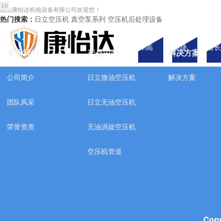
10
1
2
3
4
5
6
7
8
9
昆山康怡达机电设备有限公司欢迎您！
热门搜索：
日立空压机 真空泵系列 空压机后处理设备
压缩效
操作
系统
率高
简捷
命长
关于我们
产品中心
解决方案
公司简介
日立微油空压机
解决方案
团队风采
日立无油空压机
荣誉资质
无油涡旋空压机
空压机管道
Co