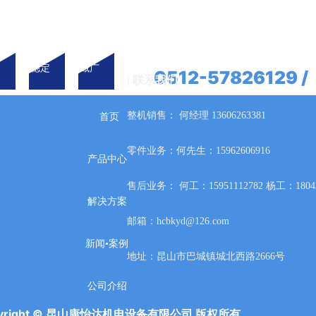
寿
运行更
应用领
稳定
域广
0512-57826129 /
| 联系我们
13606263381/15
整机销售： 何经理 13606263381
首页
零件业务：何先生：15962606916
产品中心
售后业务： 何工：15951112782 杨工：18042
解决方案
邮箱：hcbkyd@126.com
新闻•案例
地址：昆山市巴城镇城北西路2666号
公司介绍
pyright © 昆山康怡达机电设备有限公司 版权所有