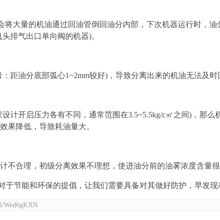
则会将大量的机油通过回油管倒回油分内部，下次机器运行时，
机头排气出口单向阀的机器)。
：距油分底部弧心1~2mm较好)，导致分离出来的机油无法及
计开启压力各有不同，通常范围在3.5~5.5kg/c㎡之间)，
效果降低，导致耗油量大。
计不合理，初级分离效果不理想，使进油分前的油雾浓度含量很
于节能和环保的提倡，让我们需要具备对其做好防护，早发现
etail/Wed6gKXN